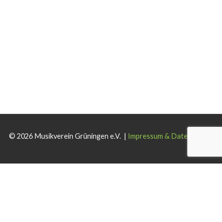
© 2026 Musikverein Grüningen e.V. |
Impressum & Datenschutz
Wir verwenden Cookies auf dieser Website. Wenn Sie die Website
weiterhin nutzen, stimmen Sie der Verwendung zu.
Akzeptieren
Ablehnen
Weiterlesen
.