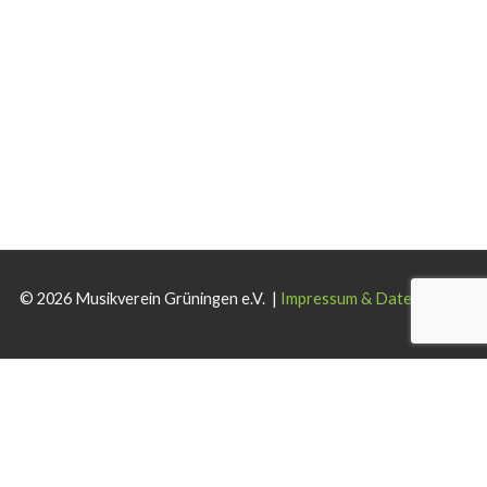
© 2026 Musikverein Grüningen e.V. |
Impressum & Datenschutz
Wir verwenden Cookies auf dieser Website. Wenn Sie die Website
weiterhin nutzen, stimmen Sie der Verwendung zu.
Akzeptieren
Ablehnen
Weiterlesen
.