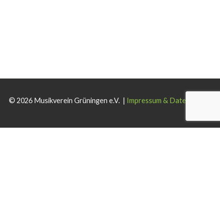
© 2026 Musikverein Grüningen e.V. |
Impressum & Datenschutz
Wir verwenden Cookies auf dieser Website. Wenn Sie die Website
weiterhin nutzen, stimmen Sie der Verwendung zu.
Akzeptieren
Ablehnen
Weiterlesen
.
Schließen