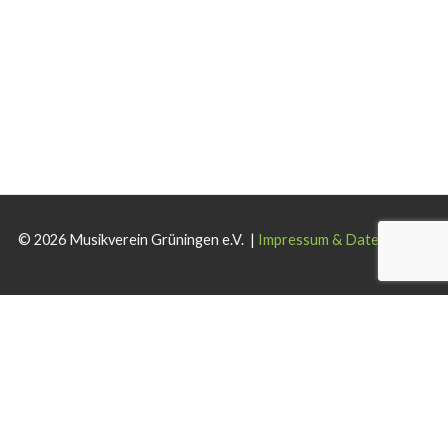
© 2026 Musikverein Grüningen e.V. |
Impressum & Datenschutz
Wir verwenden Cookies auf dieser Website. Wenn Sie die Website
weiterhin nutzen, stimmen Sie der Verwendung zu.
Akzeptieren
Ablehnen
Weiterlesen
.