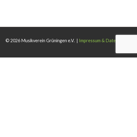
© 2026 Musikverein Grüningen e.V. |
Impressum & Datenschutz
Wir verwenden Cookies auf dieser Website. Wenn Sie die Website
weiterhin nutzen, stimmen Sie der Verwendung zu.
Akzeptieren
Ablehnen
Weiterlesen
.
Schließen
Privacy Overview
This website uses cookies to improve your experience while you
navigate through the website. Out of these cookies, the cookies that