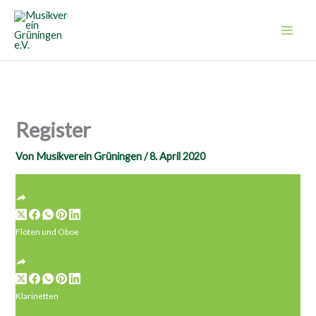
Zum
Inhalt
springen
Register
Von
Musikverein Grüningen
/
8. April 2020
Flöten und Oboe
Klarinetten